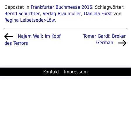
Gepostet in
Frankfurter Buchmesse 2016
, Schlagwörter:
Bernd Schuchter
,
Verlag Braumüller
,
Daniela Fürst
von
Regina Leibetseder-Löw
.
Beitragsnavigation
Vorheriger
Nächster
Tomer Gardi: Broken
Najem Wali: Im Kopf
Beitrag
Beitrag
German
des Terrors
Kontakt
Impressum