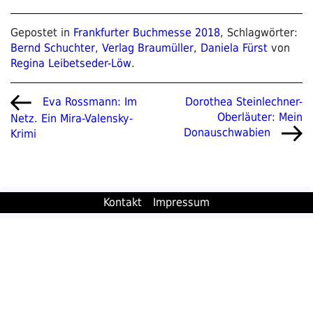
Gepostet in
Frankfurter Buchmesse 2018
, Schlagwörter:
Bernd Schuchter
,
Verlag Braumüller
,
Daniela Fürst
von
Regina Leibetseder-Löw
.
Beitragsnavigation
Vorheriger
Nächster
Dorothea Steinlechner-
Eva Rossmann: Im
Beitrag
Beitrag
Oberläuter: Mein
Netz. Ein Mira-Valensky-
Donauschwabien
Krimi
Kontakt
Impressum