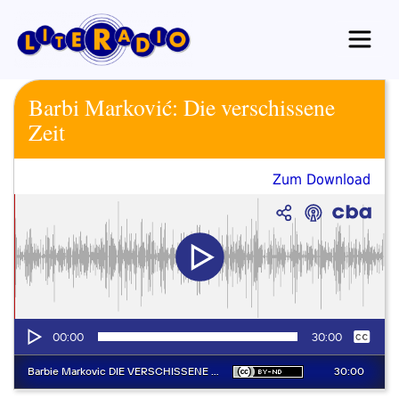
Zum
Inhalt
springen
Barbi Marković: Die verschissene
Zeit
Zum Download