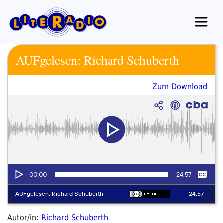
Zum
Inhalt
springen
AUFgelesen: Richard Schuberth
Zum Download
Autor/in:
Richard Schuberth