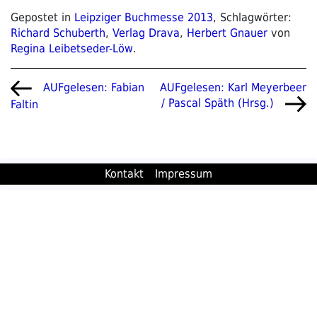
Gepostet in
Leipziger Buchmesse 2013
, Schlagwörter:
Richard Schuberth
,
Verlag Drava
,
Herbert Gnauer
von
Regina Leibetseder-Löw
.
Beitragsnavigation
Vorheriger
Nächster
AUFgelesen: Karl Meyerbeer
AUFgelesen: Fabian
Beitrag
Beitrag
/ Pascal Späth (Hrsg.)
Faltin
Kontakt
Impressum