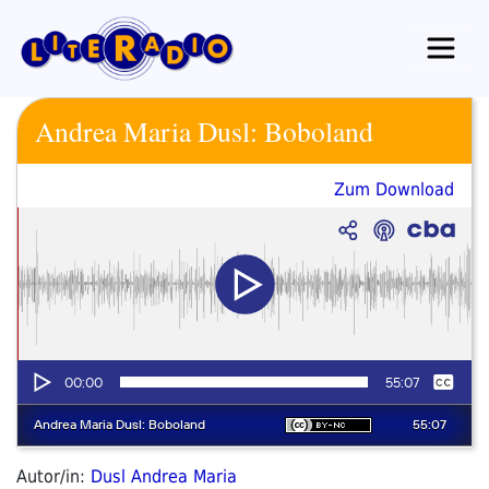
Zum
Inhalt
springen
Andrea Maria Dusl: Boboland
Zum Download
Autor/in:
Dusl Andrea Maria