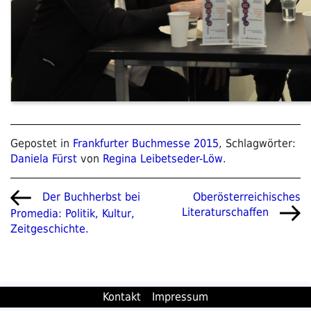
Gepostet in
Frankfurter Buchmesse 2015
, Schlagwörter:
Daniela Fürst
von
Regina Leibetseder-Löw
.
Beitragsnavigation
Vorheriger
Nächster
Oberösterreichisches
Der Buchherbst bei
Beitrag
Beitrag
Literaturschaffen
Promedia: Politik, Kultur,
Zeitgeschichte.
Kontakt
Impressum