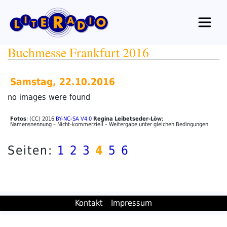
Zum
Inhalt
springen
Buchmesse Frankfurt 2016
Samstag, 22.10.2016
no images were found
Fotos
: (CC) 2016
BY-NC-SA V4.0
Regina Leibetseder-Löw
;
Namensnennung – Nicht-kommerziell – Weitergabe unter gleichen Bedingungen
Seiten:
1
2
3
4
5
6
Kontakt
Impressum