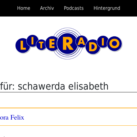
Home
Archiv
Podcasts
Hintergrund
für: schawerda elisabeth
ora Felix