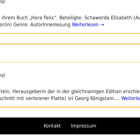
ng)
s ihrem Buch „Hora Felix“. Beteiligte: Schawerda Elisabeth (Au
tor/in) Genre: AutorInnenlesung
Weiterlesen →
ng)
stein, Herausgeberin der in der gleichnamigen Edition erschi
lschnitt mit verlorener Platte) ist Georg Königstein.…
Weiterl
Kontakt
Impressum