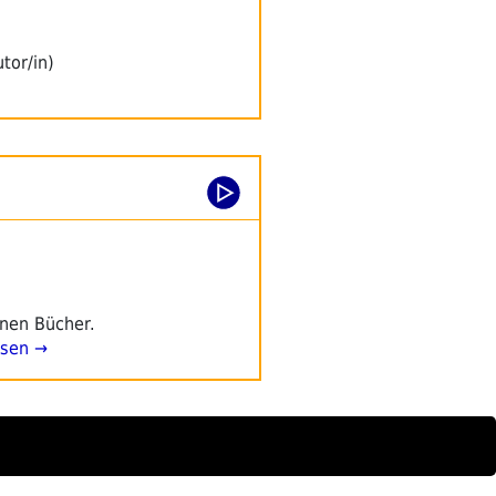
tor/in)
enen Bücher.
esen →