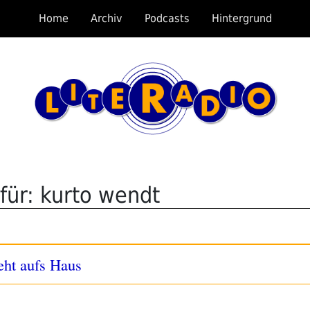
Home
Archiv
Podcasts
Hintergrund
für: kurto wendt
eht aufs Haus