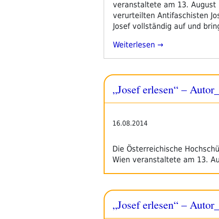
veranstaltete am 13. August 
verurteilten Antifaschisten Jo
Josef vollständig auf und brin
„Solidaritätslesung
Weiterlesen
#freejosef
13.8.2014“
„Josef erlesen“ – Autor_
16.08.2014
Die Österreichische Hochschü
Wien veranstaltete am 13. A
„Josef erlesen“ – Autor_