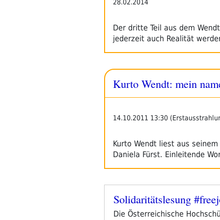
28.02.2014
Der dritte Teil aus dem Wend
jederzeit auch Realität werd
Kurto Wendt: mein name 
14.10.2011 13:30 (Erstausstrahlu
Kurto Wendt liest aus seinem
Daniela Fürst. Einleitende W
Solidaritätslesung #free
Veröffentlicht
am
Die Österreichische Hochschü