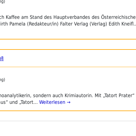
ng)
ich Kaffee am Stand des Hauptverbandes des Österreichisch
rth Pamela (Redakteur/in) Falter Verlag (Verlag) Edith Kneifl
fl
ng)
choanalytikerin, sondern auch Krimiautorin. Mit „Tatort Prater“
haus“ und „Tatort…
Weiterlesen →