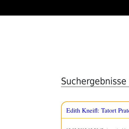
Zum
Inhalt
springen
Suchergebnisse f
Edith Kneifl: Tatort Prat