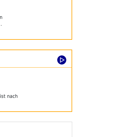
en
…
 ist nach