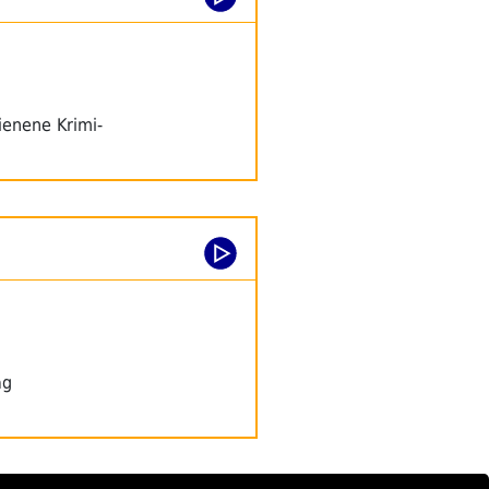
ienene Krimi-
ag