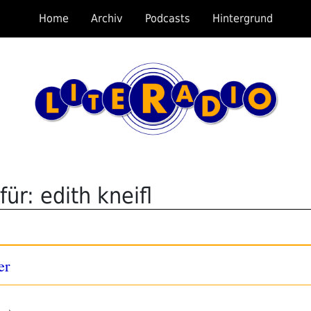
Home
Archiv
Podcasts
Hintergrund
ür: edith kneifl
er