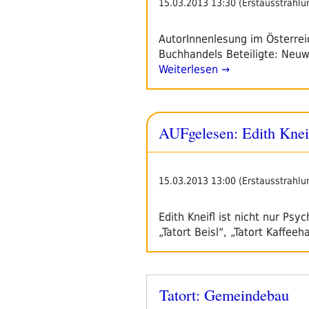
15.03.2013 13:30 (Erstausstrahlu
AutorInnenlesung im Österre
Buchhandels Beteiligte: Neuwi
Weiterlesen →
AUFgelesen: Edith Knei
15.03.2013 13:00 (Erstausstrahlu
Edith Kneifl ist nicht nur Psy
„Tatort Beisl“, „Tatort Kaffee
Tatort: Gemeindebau
Veröffentlicht
am