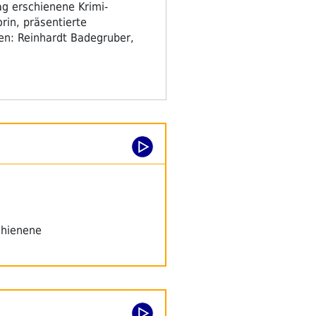
g erschienene Krimi-
rin, präsentierte
nen: Reinhardt Badegruber,
chienene