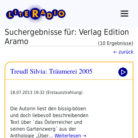
Zum
Inhalt
springen
Suchergebnisse für: Verlag Edition
Aramo
(10 Ergebnisse)
← zurück
Treudl Silvia: Träumerei 2005
18.07.2013 19:32 (Erstausstrahlung)
Die Autorin liest den bissig-bösen
und doch liebevoll beschreibenden
Text über `das Österreicher und
seinen Gartenzwerg´ aus der
Anthologie „Über…
Weiterlesen →