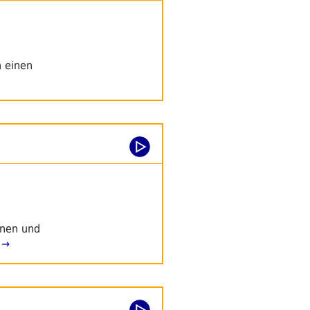
 einen
onen und
 →