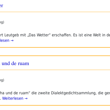
er
ng)
rt Leutgeb mit „Das Wetter“ erschaffen. Es ist eine Welt in d
lesen →
a und de ruam
ng)
 ficha und de ruam“ die zweite Dialektgedichtsammlung, die 
…
Weiterlesen →