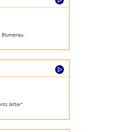
n Blumenau.
itz bitter“