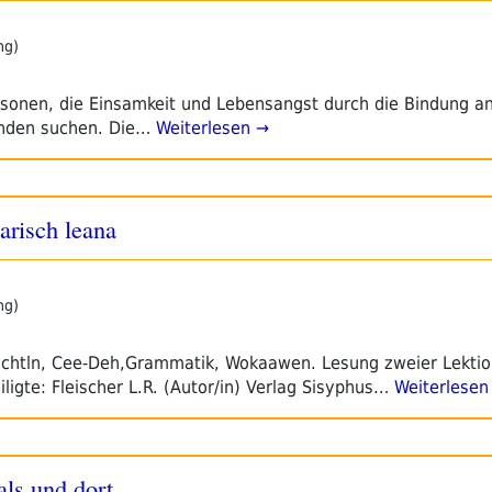
ng)
onen, die Einsamkeit und Lebensangst durch die Bindung an
nden suchen. Die…
Weiterlesen →
arisch leana
ng)
Wuchtln, Cee-Deh,Grammatik, Wokaawen. Lesung zweier Lekti
igte: Fleischer L.R. (Autor/in) Verlag Sisyphus…
Weiterlesen
ls und dort