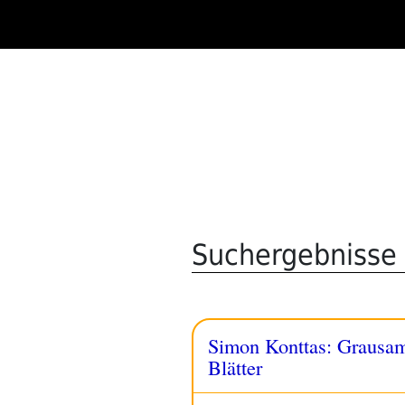
Zum
Inhalt
springen
Suchergebnisse 
Simon Konttas: Grausame
Blätter