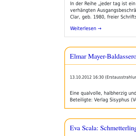
am
In der Reihe „jeder tag ist e
verhängten Ausgangsbeschränk
Clar, geb. 1980, freier Schri
„jeder
Weiterlesen
Tag
Ist
Ein
Elmar Mayer-Baldassero
Gedicht
#37:
Peter
Clar
13.10.2012 16:30 (Erstausstrahlu
–
Bowie
Eine qualvolle, halbherzig un
Und
Beteiligte: Verlag Sisyphus (
Frischmuth“
Eva Scala: Schmetterlin