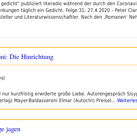
in gedicht“ publiziert literadio während der durch den Coronav
ungen täglich ein Gedicht. Folge 31: 27.4.2020 – Peter Clar
ftsteller und Literaturwissenschaftler. Nach den ‚Romanen‘ N
ni: Die Hinrichtung
ng)
d nur kurzfristig erwiderte große Liebe. Autorengespräch Sis
Verlag) Mayer-Baldasseroni Elmar (Autor/in) Preisel…
Weiterle
ge jagen