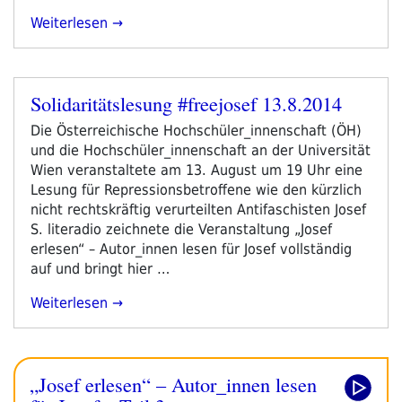
„Wir
Weiterlesen
Distanzieren
Uns.“
Solidaritätslesung #freejosef 13.8.2014
Veröffentlicht
am
Die Österreichische Hochschüler_innenschaft (ÖH)
und die Hochschüler_innenschaft an der Universität
Wien veranstaltete am 13. August um 19 Uhr eine
Lesung für Repressionsbetroffene wie den kürzlich
nicht rechtskräftig verurteilten Antifaschisten Josef
S. literadio zeichnete die Veranstaltung „Josef
erlesen“ – Autor_innen lesen für Josef vollständig
auf und bringt hier …
„Solidaritätslesung
Weiterlesen
#freejosef
13.8.2014“
„Josef erlesen“ – Autor_innen lesen