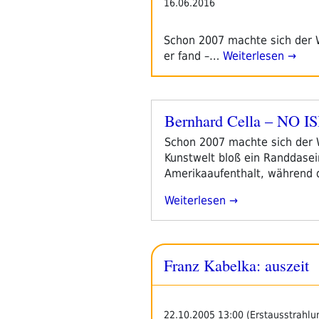
16.06.2016
Schon 2007 machte sich der 
er fand –…
Weiterlesen →
Bernhard Cella – NO IS
Veröffentlicht
am
Schon 2007 machte sich der W
Kunstwelt bloß ein Randdasei
Amerikaaufenthalt, während d
„Bernhard
Weiterlesen
Cella
–
NO
Franz Kabelka: auszeit
ISBN
On
Self-
Publishin“
22.10.2005 13:00 (Erstausstrahlu