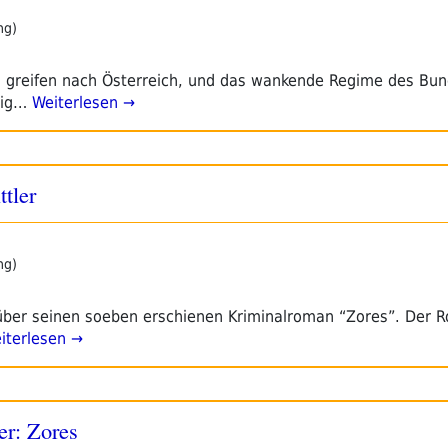
ng)
s greifen nach Österreich, und das wankende Regime des Bun
lig…
Weiterlesen →
tler
ng)
über seinen soeben erschienen Kriminalroman “Zores”. Der R
terlesen →
r: Zores