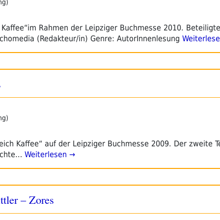
ng)
 Kaffee“im Rahmen der Leipziger Buchmesse 2010. Beteiligte:
 Echomedia (Redakteur/in) Genre: AutorInnenlesung
Weiterles
s
ng)
ich Kaffee“ auf der Leipziger Buchmesse 2009. Der zweite Te
ichte…
Weiterlesen →
ttler – Zores