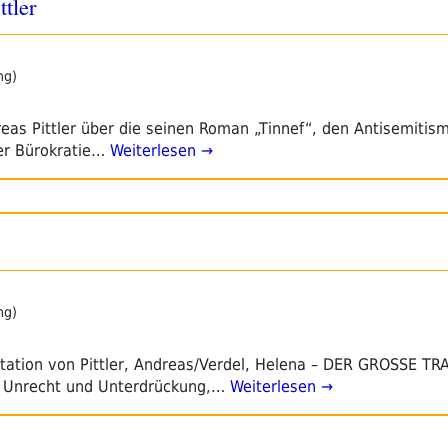
tler
ng)
as Pittler über die seinen Roman „Tinnef“, den Antisemitism
er Bürokratie…
Weiterlesen →
ng)
tation von Pittler, Andreas/Verdel, Helena – DER GROSSE T
n Unrecht und Unterdrückung,…
Weiterlesen →