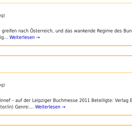
ng)
s greifen nach Österreich, und das wankende Regime des Bun
lig…
Weiterlesen →
ng)
Tinnef – auf der Leipziger Buchmesse 2011 Beteiligte: Verlag
utor/in) Genre:…
Weiterlesen →