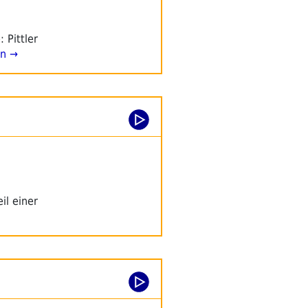
 Pittler
en →
il einer