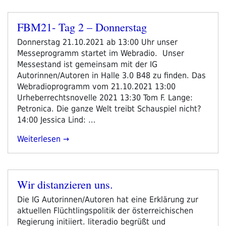
FBM21- Tag 2 – Donnerstag
Veröffentlicht
am
Donnerstag 21.10.2021 ab 13:00 Uhr unser
Messeprogramm startet im Webradio. Unser
Messestand ist gemeinsam mit der IG
Autorinnen/Autoren in Halle 3.0 B48 zu finden. Das
Webradioprogramm vom 21.10.2021 13:00
Urheberrechtsnovelle 2021 13:30 Tom F. Lange:
Petronica. Die ganze Welt treibt Schauspiel nicht?
14:00 Jessica Lind: …
„FBM21-
Weiterlesen
Tag
2
–
Wir distanzieren uns.
Donnerstag“
Veröffentlicht
am
Die IG Autorinnen/Autoren hat eine Erklärung zur
aktuellen Flüchtlingspolitik der österreichischen
Regierung initiiert. literadio begrüßt und