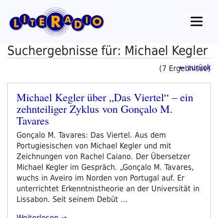
Zum
Inhalt
springen
Suchergebnisse für: Michael Kegler
← zurück
(7 Ergebnisse)
Michael Kegler über „Das Viertel“ – ein
Veröffentlicht
zehnteiliger Zyklus von Gonçalo M.
am
Tavares
Gonçalo M. Tavares: Das Viertel. Aus dem
Portugiesischen von Michael Kegler und mit
Zeichnungen von Rachel Caiano. Der Übersetzer
Michael Kegler im Gespräch. „Gonçalo M. Tavares,
wuchs in Aveiro im Norden von Portugal auf. Er
unterrichtet Erkenntnistheorie an der Universität in
Lissabon. Seit seinem Debüt …
„Michael
Weiterlesen