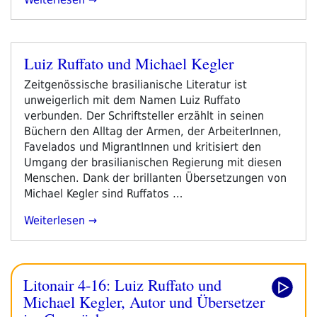
Kegler
Über
„Das
Luiz Ruffato und Michael Kegler
Viertel“
Veröffentlicht
–
am
Zeitgenössische brasilianische Literatur ist
Ein
unweigerlich mit dem Namen Luiz Ruffato
Zehnteiliger
verbunden. Der Schriftsteller erzählt in seinen
Zyklus
Büchern den Alltag der Armen, der ArbeiterInnen,
Von
Favelados und MigrantInnen und kritisiert den
Gonçalo
Umgang der brasilianischen Regierung mit diesen
M.
Menschen. Dank der brillanten Übersetzungen von
Tavares“
Michael Kegler sind Ruffatos …
„Luiz
Weiterlesen
Ruffato
Und
Michael
Litonair 4-16: Luiz Ruffato und
Kegler“
Michael Kegler, Autor und Übersetzer