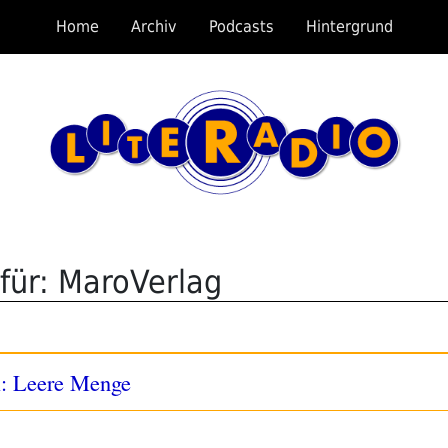
Home
Archiv
Podcasts
Hintergrund
für: MaroVerlag
i: Leere Menge