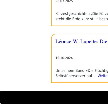
28.03.2025
Kürzestgeschichten „Die Kürz
steht die Erde kurz still“ be
Léonce W. Lupette: Die 
19.10.2024
„In seinem Band »Die Flüchtigk
Selbstübersetzer auf.…
Weite