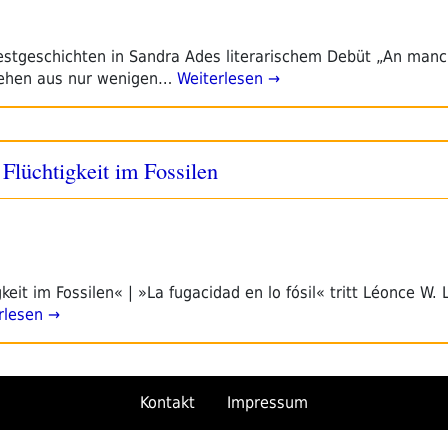
estgeschichten in Sandra Ades literarischem Debüt „An man
stehen aus nur wenigen…
Weiterlesen →
Flüchtigkeit im Fossilen
eit im Fossilen« | »La fugacidad en lo fósil« tritt Léonce W. 
rlesen →
Kontakt
Impressum