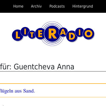
Home
Archiv
Podcasts
Hintergrund
 für: Guentcheva Anna
lügeln aus Sand.