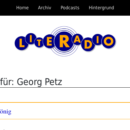
Home
Archiv
Podcasts
Hintergrund
für: Georg Petz
önig