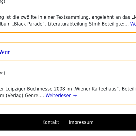
ng)
ung ist die zwölfte in einer Textsammlung, angelehnt an das 
um „Black Parade“. Literaturabteilung Stmk Beteiligte:…
We
 Wut
ng)
der Leipziger Buchmesse 2008 im „Wiener Kaffeehaus“. Beteili
am (Verlag) Genre:…
Weiterlesen →
Kontakt
Impressum