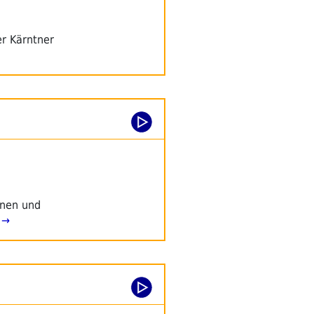
er Kärntner
onen und
 →