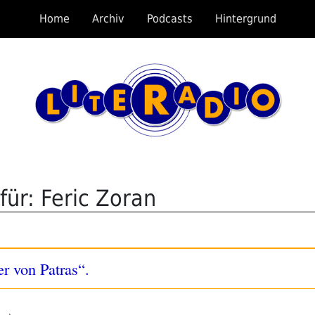
Home
Archiv
Podcasts
Hintergrund
für: Feric Zoran
r von Patras“.