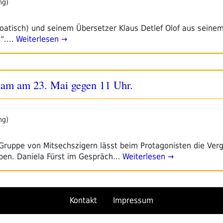
ng)
oatisch) und seinem Übersetzer Klaus Detlef Olof aus seine
s“.…
Weiterlesen →
 kam am 23. Mai gegen 11 Uhr.
ng)
r Gruppe von Mitsechszigern lässt beim Protagonisten die Ver
eben. Daniela Fürst im Gespräch…
Weiterlesen →
Kontakt
Impressum