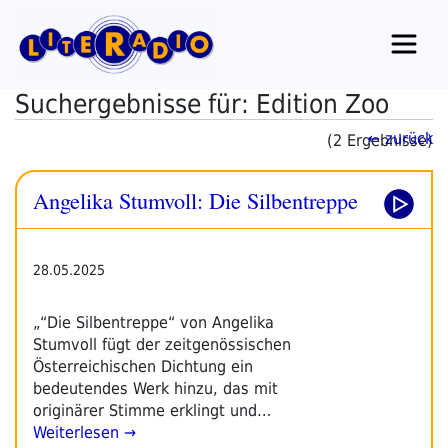
Zum
Inhalt
springen
Suchergebnisse für: Edition Zoo
← zurück
(2 Ergebnisse)
Angelika Stumvoll: Die Silbentreppe
28.05.2025
„“Die Silbentreppe“ von Angelika
Stumvoll fügt der zeitgenössischen
Österreichischen Dichtung ein
bedeutendes Werk hinzu, das mit
originärer Stimme erklingt und…
Weiterlesen →