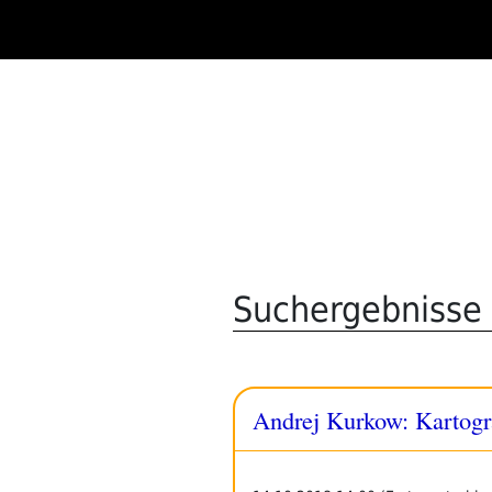
Zum
Inhalt
springen
Suchergebnisse 
Andrej Kurkow: Kartogra