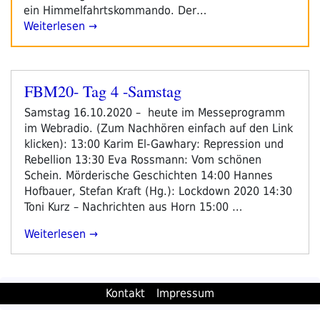
ein Himmelfahrtskommando. Der…
Weiterlesen →
FBM20- Tag 4 -Samstag
Veröffentlicht
am
Samstag 16.10.2020 – heute im Messeprogramm
im Webradio. (Zum Nachhören einfach auf den Link
klicken): 13:00 Karim El-Gawhary: Repression und
Rebellion 13:30 Eva Rossmann: Vom schönen
Schein. Mörderische Geschichten 14:00 Hannes
Hofbauer, Stefan Kraft (Hg.): Lockdown 2020 14:30
Toni Kurz – Nachrichten aus Horn 15:00 …
„FBM20-
Weiterlesen
Tag
4
-
Kontakt
Impressum
Samstag“