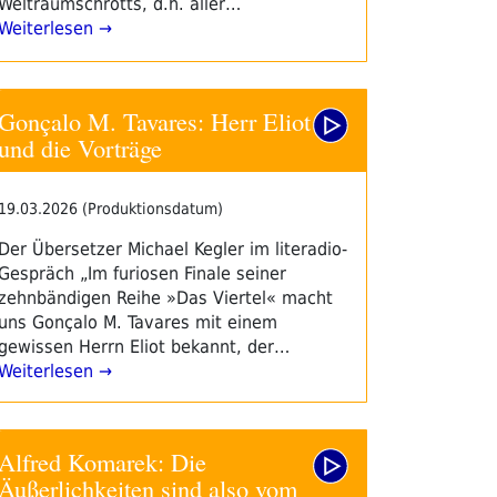
Weltraumschrotts, d.h. aller…
Weiterlesen →
Gonçalo M. Tavares: Herr Eliot
und die Vorträge
19.03.2026 (Produktionsdatum)
Der Übersetzer Michael Kegler im literadio-
Gespräch „Im furiosen Finale seiner
zehnbändigen Reihe »Das Viertel« macht
uns Gonçalo M. Tavares mit einem
gewissen Herrn Eliot bekannt, der…
Weiterlesen →
Alfred Komarek: Die
Äußerlichkeiten sind also vom