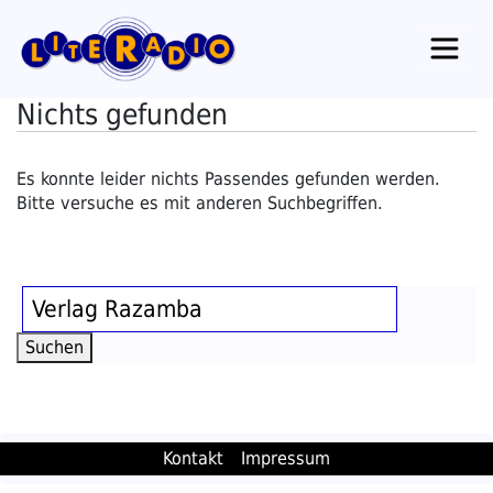
Zum
Inhalt
springen
Nichts gefunden
Es konnte leider nichts Passendes gefunden werden.
Bitte versuche es mit anderen Suchbegriffen.
Suchen
nach:
Suchen
Suchen
Kontakt
Impressum