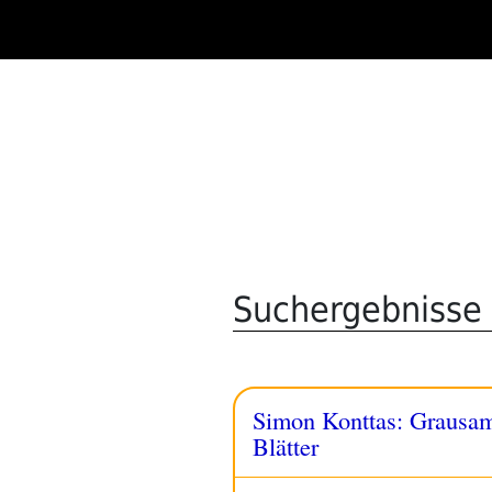
Zum
Inhalt
springen
Suchergebnisse 
Simon Konttas: Grausame
Blätter