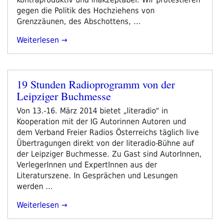
gegen die Politik des Hochziehens von
Grenzzäunen, des Abschottens, …
„Wir
Weiterlesen
Distanzieren
Uns.“
19 Stunden Radioprogramm von der
Veröffentlicht
Leipziger Buchmesse
am
Von 13.-16. März 2014 bietet „literadio“ in
Kooperation mit der IG Autorinnen Autoren und
dem Verband Freier Radios Österreichs täglich live
Übertragungen direkt von der literadio-Bühne auf
der Leipziger Buchmesse. Zu Gast sind AutorInnen,
VerlegerInnen und ExpertInnen aus der
Literaturszene. In Gesprächen und Lesungen
werden …
„19
Weiterlesen
Stunden