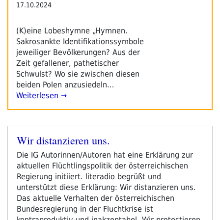
17.10.2024
(K)eine Lobeshymne „Hymnen.
Sakrosankte Identifikationssymbole
jeweiliger Bevölkerungen? Aus der
Zeit gefallener, pathetischer
Schwulst? Wo sie zwischen diesen
beiden Polen anzusiedeln…
Weiterlesen →
Wir distanzieren uns.
Veröffentlicht
am
Die IG Autorinnen/Autoren hat eine Erklärung zur
aktuellen Flüchtlingspolitik der österreichischen
Regierung initiiert. literadio begrüßt und
unterstützt diese Erklärung: Wir distanzieren uns.
Das aktuelle Verhalten der österreichischen
Bundesregierung in der Fluchtkrise ist
kontraproduktiv und inakzeptabel. Wir protestieren