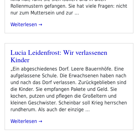
Rollenmustern gefangen. Sie hat viele Fragen: nicht
nur zum Muttersein und zur …
„Simone
Weiterlesen
Hirth:
Das
Loch“
Lucia Leidenfrost: Wir verlassenen
Veröffentlicht
Kinder
am
„Ein abgeschiedenes Dorf. Leere Bauernhöfe. Eine
aufgelassene Schule. Die Erwachsenen haben nach
und nach das Dorf verlassen. Zurückgeblieben sind
die Kinder. Sie empfangen Pakete und Geld. Sie
kochen, putzen und pflegen die Großeltern und
kleinen Geschwister. Scheinbar soll Krieg herrschen
rundherum. Als auch der einzige …
„Lucia
Weiterlesen
Leidenfrost:
Wir