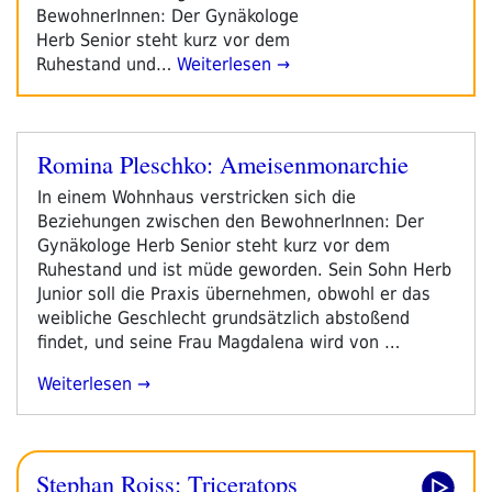
BewohnerInnen: Der Gynäkologe
Herb Senior steht kurz vor dem
Ruhestand und…
Weiterlesen →
Romina Pleschko: Ameisenmonarchie
Veröffentlicht
am
In einem Wohnhaus verstricken sich die
Beziehungen zwischen den BewohnerInnen: Der
Gynäkologe Herb Senior steht kurz vor dem
Ruhestand und ist müde geworden. Sein Sohn Herb
Junior soll die Praxis übernehmen, obwohl er das
weibliche Geschlecht grundsätzlich abstoßend
findet, und seine Frau Magdalena wird von …
„Romina
Weiterlesen
Pleschko:
Ameisenmonarchie“
Stephan Roiss: Triceratops