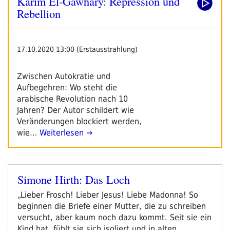
Karim El-Gawhary: Repression und
Rebellion
17.10.2020 13:00 (Erstausstrahlung)
Zwischen Autokratie und
Aufbegehren: Wo steht die
arabische Revolution nach 10
Jahren? Der Autor schildert wie
Veränderungen blockiert werden,
wie…
Weiterlesen →
Simone Hirth: Das Loch
Veröffentlicht
am
„Lieber Frosch! Lieber Jesus! Liebe Madonna! So
beginnen die Briefe einer Mutter, die zu schreiben
versucht, aber kaum noch dazu kommt. Seit sie ein
Kind hat, fühlt sie sich isoliert und in alten