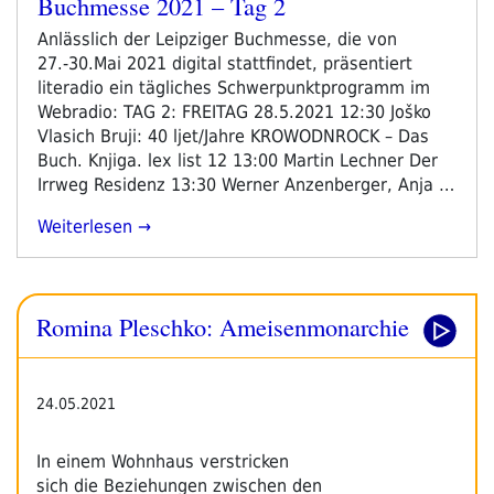
Buchmesse 2021 – Tag 2
2022“
am
Anlässlich der Leipziger Buchmesse, die von
27.-30.Mai 2021 digital stattfindet, präsentiert
literadio ein tägliches Schwerpunktprogramm im
Webradio: TAG 2: FREITAG 28.5.2021 12:30 Joško
Vlasich Bruji: 40 ljet/Jahre KROWODNROCK – Das
Buch. Knjiga. lex list 12 13:00 Martin Lechner Der
Irrweg Residenz 13:30 Werner Anzenberger, Anja …
„Programm
Weiterlesen
Schwerpunkt
Leipziger
Buchmesse
Romina Pleschko: Ameisenmonarchie
2021
–
Tag
2“
24.05.2021
In einem Wohnhaus verstricken
sich die Beziehungen zwischen den