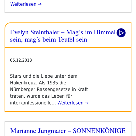
„Evelyn
Weiterlesen
Steinthaler:
„Mag’s
Im
Evelyn Steinthaler – Mag’s im Himmel
Himmel
Sein,
sein, mag’s beim Teufel sein
Mag’s
Beim
Teufel
06.12.2018
Sein““
Stars und die Liebe unter dem
Hakenkreuz. Als 1935 die
Nürnberger Rassengesetze in Kraft
traten, wurde das Leben für
interkonfessionelle…
Weiterlesen →
Marianne Jungmaier – SONNENKÖNIGE
Veröffentlicht