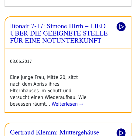
Hirth
–
LIED
litonair 7-17: Simone Hirth – LIED
ÜBER
DIE
ÜBER DIE GEEIGNETE STELLE
GEEIGNETE
FÜR EINE NOTUNTERKUNFT
STELLE
FÜR
EINE
08.06.2017
NOTUNTERKUNFT“
Eine junge Frau, Mitte 20, sitzt
nach dem Abriss ihres
Elternhauses im Schutt und
versucht einen Wiederaufbau. Wie
besessen räumt…
Weiterlesen →
Gertraud Klemm: Muttergehäuse