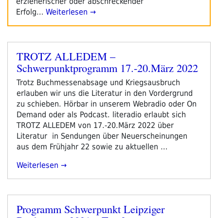
erzieherischer oder abschreckender
Erfolg…
Weiterlesen →
TROTZ ALLEDEM –
Veröffentlicht
Schwerpunktprogramm 17.-20.März 2022
am
Trotz Buchmessenabsage und Kriegsausbruch
erlauben wir uns die Literatur in den Vordergrund
zu schieben. Hörbar in unserem Webradio oder On
Demand oder als Podcast. literadio erlaubt sich
TROTZ ALLEDEM von 17.-20.März 2022 über
Literatur in Sendungen über Neuerscheinungen
aus dem Frühjahr 22 sowie zu aktuellen …
„TROTZ
Weiterlesen
ALLEDEM
–
Schwerpunktprogramm
Programm Schwerpunkt Leipziger
17.-20.März
Veröffentlicht