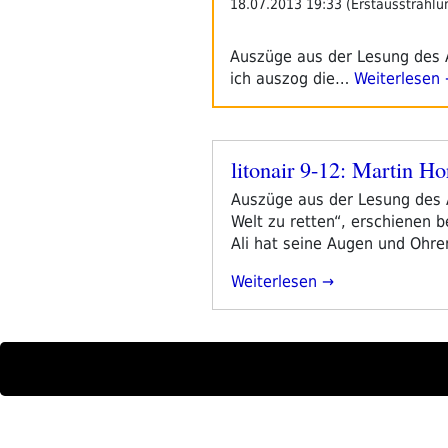
18.07.2013 19:33 (Erstausstrahlu
Auszüge aus der Lesung des 
ich auszog die…
Weiterlesen
litonair 9-12: Martin 
Veröffentlicht
am
Auszüge aus der Lesung des 
Welt zu retten“, erschienen 
Ali hat seine Augen und Ohren
„litonair
Weiterlesen
9-
12:
Martin
Horváth-
Der
Mohr
Im